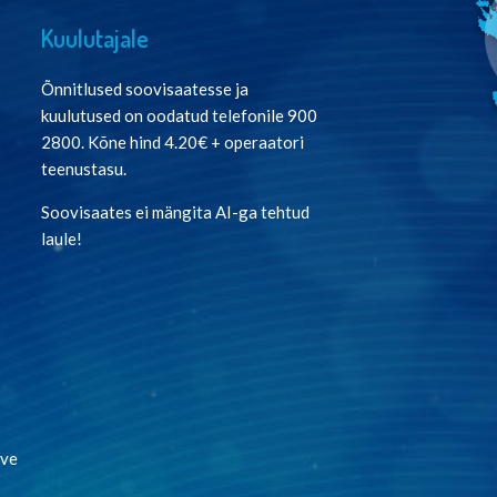
Kuulutajale
Õnnitlused soovisaatesse ja
kuulutused on oodatud telefonile 900
2800. Kõne hind 4.20€ + operaatori
teenustasu.
Soovisaates ei mängita AI-ga tehtud
laule!
:
lve