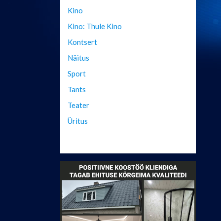
Kino
Kino: Thule Kino
Kontsert
Näitus
Sport
Tants
Teater
Üritus