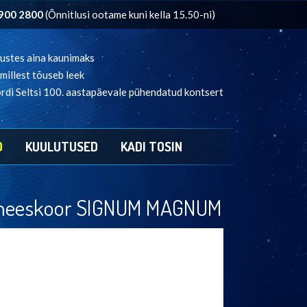
900 2800
(Õnnitlusi ootame kuni kella 15.50-ni)
ustes aina kaunimaks
llest tõuseb leek
di Seltsi 100. aastapäevale pühendatud kontsert
D
KUULUTUSED
KADI TOSIN
vusmeeskoor SIGNUM MAGNUM