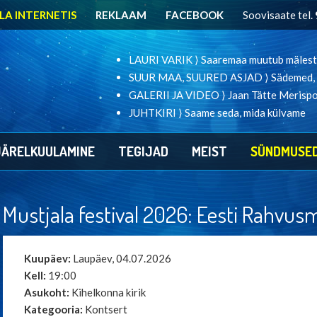
LA INTERNETIS
REKLAAM
FACEBOOK
Soovisaate tel.
LAURI VARIK ⟩ Saaremaa muutub mälest
SUUR MAA, SUURED ASJAD ⟩ Sädemed, mi
GALERII JA VIDEO ⟩ Jaan Tätte Merispor
JUHTKIRI ⟩ Saame seda, mida külvame
JÄRELKUULAMINE
TEGIJAD
MEIST
SÜNDMUSE
Mustjala festival 2026: Eesti Rah
Kuupäev:
Laupäev, 04.07.2026
Kell:
19:00
Asukoht:
Kihelkonna kirik
Kategooria:
Kontsert