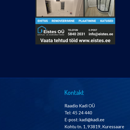
Kontakt
Raadio Kadi OÜ
Tel: 45 24 440
E-post: kadi@kadi.ee
Kohtu tn. 1, 93819, Kuressaare