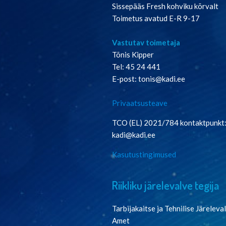
Sissepääs Fresh kohviku kõrvalt
Toimetus avatud E-R 9-17
Vastutav toimetaja
Tõnis Kipper
Tel: 45 24 441
E-post: tonis@kadi.ee
Privaatsusteave
TCO (EL) 2021/784 kontaktpunkt
kadi@kadi.ee
Kasutustingimused
Riikliku järelevalve tegija
Tarbijakaitse ja Tehnilise Järeleva
Amet